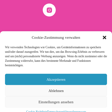
Informationen
Cookie-Zustimmung verwalten
FAQ
Wir verwenden Technologien wie Cookies, um Geräteinformationen zu speichern
Impressum
und/oder darauf zuzugreifen. Wir tun dies, um das Browsing-Erlebnis zu verbessern
AGB
und um (nicht) personalisierte Werbung anzuzeigen. Wenn du nicht zustimmst oder die
Datenschutzerklärung
Zustimmung widerrufst, kann dies bestimmte Merkmale und Funktionen
Cookie-Richtlinie (EU)
beeinträchtigen.
Akzeptieren
Kontakt
Ablehnen
0151-2332 3219
Einstellungen ansehen
E-Mail schreiben
Cookie-Richtlinie
Datenschutzerklärung
Impressum