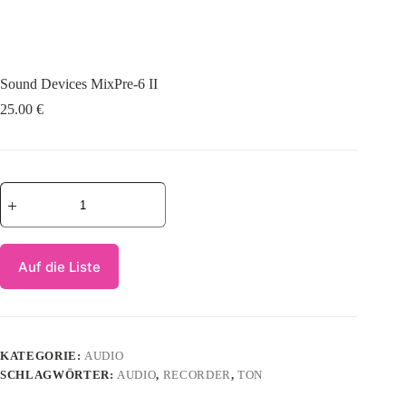
Sound Devices MixPre-6 II
25.00
€
Sound
Devices
MixPre-
6
II
Auf die Liste
Menge
KATEGORIE:
AUDIO
SCHLAGWÖRTER:
AUDIO
,
RECORDER
,
TON