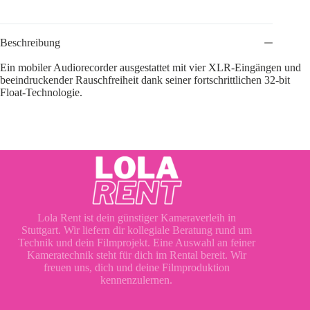
Beschreibung
Ein mobiler Audiorecorder ausgestattet mit vier XLR-Eingängen und
beeindruckender Rauschfreiheit dank seiner fortschrittlichen 32-bit
Float-Technologie.
Lola Rent ist dein günstiger Kameraverleih in
Stuttgart. Wir liefern dir kollegiale Beratung rund um
Technik und dein Filmprojekt. Eine Auswahl an feiner
Kameratechnik steht für dich im Rental bereit. Wir
freuen uns, dich und deine Filmproduktion
kennenzulernen.