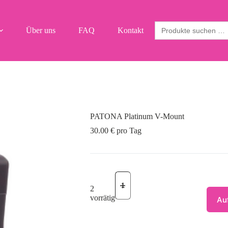
Search
Über uns
FAQ
Kontakt
for:
PATONA Platinum V-Mount
30.00
€
pro Tag
PATONA
Platinum
2
V-
vorrätig
Auf
Mount
Menge