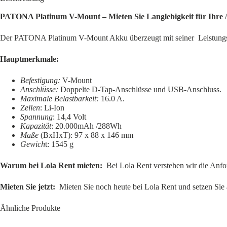
PATONA Platinum V-Mount – Mieten Sie Langlebigkeit für Ihr
Der PATONA Platinum V-Mount Akku überzeugt mit seiner Leistungsk
Hauptmerkmale:
Befestigung:
V-Mount
Anschlüsse:
Doppelte D-Tap-Anschlüsse und USB-Anschluss.
Maximale Belastbarkeit:
16.0 A.
Zellen
: Li-Ion
Spannung
: 14,4 Volt
Kapazität
: 20.000mAh /288Wh
Maße
(BxHxT): 97 x 88 x 146 mm
Gewich
t: 1545 g
Warum bei Lola Rent mieten:
Bei Lola Rent verstehen wir die Anford
Mieten Sie jetzt:
Mieten Sie noch heute bei Lola Rent und setzen Sie au
Ähnliche Produkte